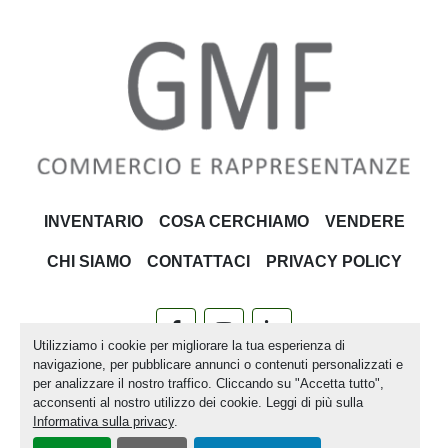
INVENTARIO
COSA CERCHIAMO
VENDERE
CHI SIAMO
CONTATTACI
PRIVACY POLICY
facebook
youtube
linkedin
Utilizziamo i cookie per migliorare la tua esperienza di
navigazione, per pubblicare annunci o contenuti personalizzati e
Machinio System
sito web di
Machinio
per analizzare il nostro traffico. Cliccando su "Accetta tutto",
acconsenti al nostro utilizzo dei cookie. Leggi di più sulla
Personalizza le preferenze sui Cookies
Informativa sulla privacy
.