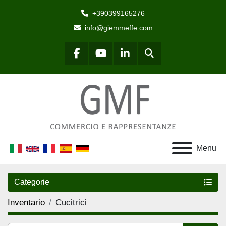
+390399165276
info@giemmeffe.com
Cerca
facebook
youtube
linkedin
Menu
Categorie
Inventario
Cucitrici