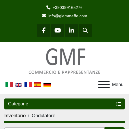
+390399165276
info@giemmeffe.com
Cerca
facebook
youtube
linkedin
Menu
Categorie
Inventario
Ondulatore