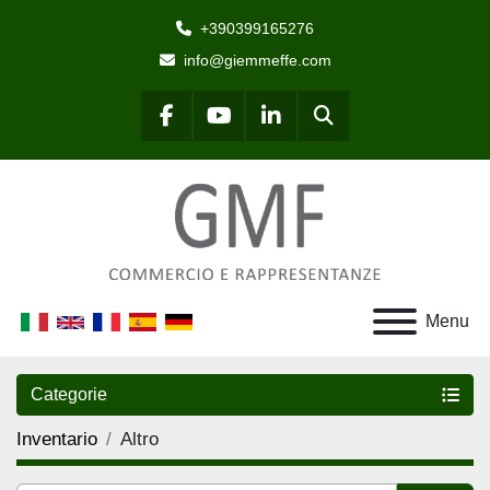
+390399165276
info@giemmeffe.com
Cerca
facebook
youtube
linkedin
Menu
Categorie
Inventario
Altro