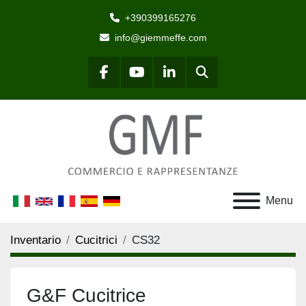
+390399165276
info@giemmeffe.com
Cerca
facebook
youtube
linkedin
Menu
Inventario
Cucitrici
CS32
G&F Cucitrice