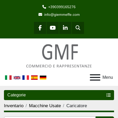
+390399165276
info@giemmeffe.com
Cerca
facebook
youtube
linkedin
Menu
Categorie
Inventario
Macchine Usate
Caricatore