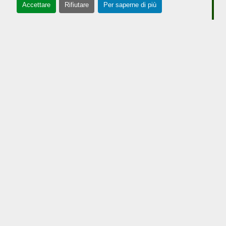
Accettare
Rifiutare
Per saperne di più
Iscriviti per ricevere aggiornamenti e
promozioni!
Email address
Iscrizione