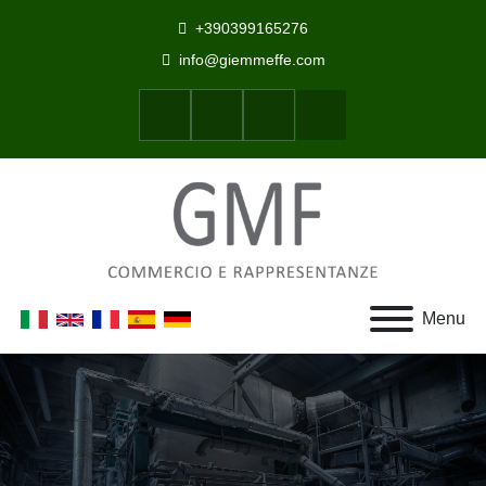
+390399165276
info@giemmeffe.com
Cerca
facebook
youtube
linkedin
Menu