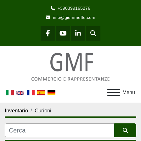
+390399165276
info@giemmeffe.com
Cerca
facebook
youtube
linkedin
Menu
Inventario
Curioni