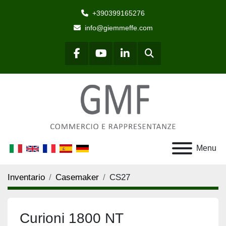
+390399165276
info@giemmeffe.com
Cerca
facebook
youtube
linkedin
Menu
Inventario
Casemaker
CS27
Curioni 1800 NT