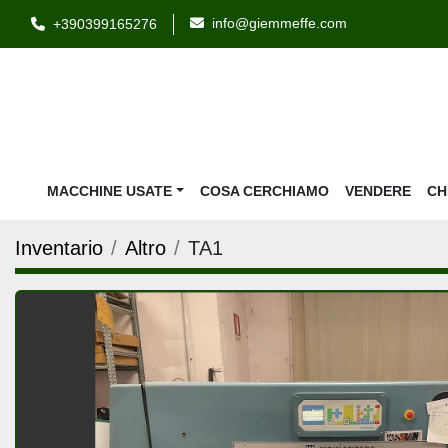
info@giemmeffe.com
+390399165276
MACCHINE USATE
COSA CERCHIAMO
VENDERE
C
Inventario
Altro
TA1