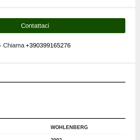
Contattaci
o
Chiama
+390399165276
WOHLENBERG