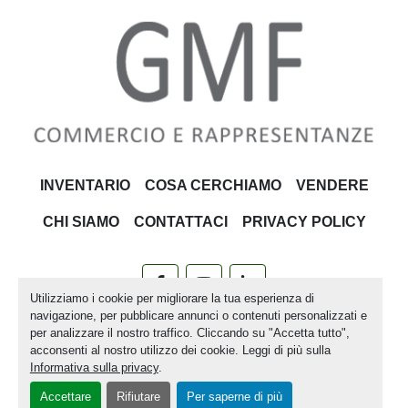
INVENTARIO
COSA CERCHIAMO
VENDERE
CHI SIAMO
CONTATTACI
PRIVACY POLICY
facebook
youtube
linkedin
Utilizziamo i cookie per migliorare la tua esperienza di
navigazione, per pubblicare annunci o contenuti personalizzati e
Machinio System
sito web di
Machinio
per analizzare il nostro traffico. Cliccando su "Accetta tutto",
acconsenti al nostro utilizzo dei cookie. Leggi di più sulla
Personalizza le preferenze sui Cookies
Informativa sulla privacy
.
Accettare
Rifiutare
Per saperne di più