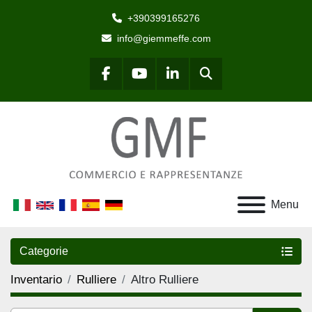
+390399165276
info@giemmeffe.com
Cerca
facebook
youtube
linkedin
Menu
Categorie
Inventario
Rulliere
Altro Rulliere