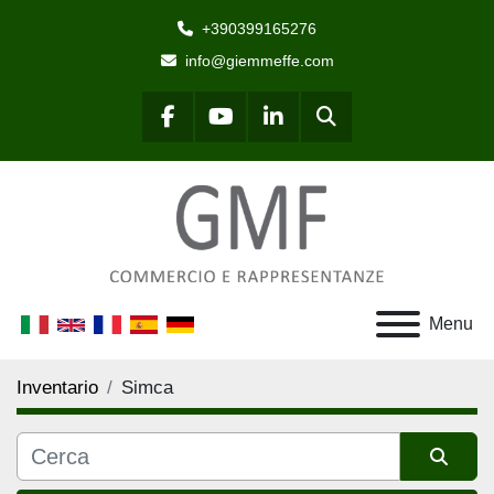
+390399165276
info@giemmeffe.com
Cerca
facebook
youtube
linkedin
Menu
Inventario
Simca