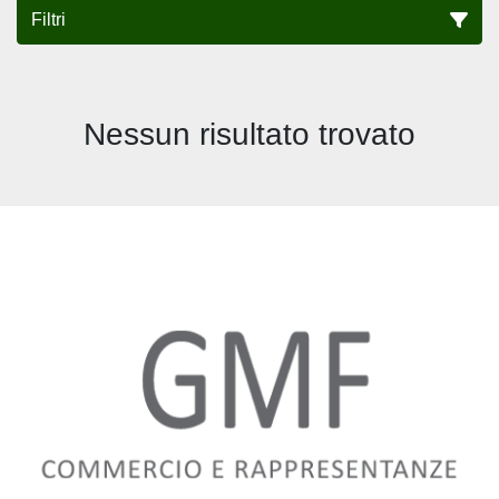
Filtri
Tutte le categorie
Nessun risultato trovato
Ordina per