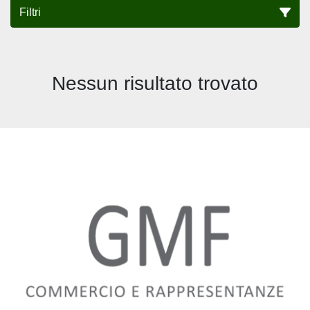
Filtri
Tutte le categorie
Nessun risultato trovato
Ordina per