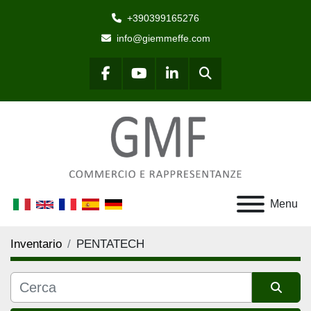
+390399165276
info@giemmeffe.com
Cerca
facebook
youtube
linkedin
Menu
Inventario
PENTATECH