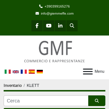
+390399165276
info@giemmeffe.com
Cerca
facebook
youtube
linkedin
Menu
Inventario
KLETT