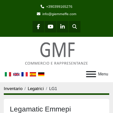
+390399165276
info@giemmeffe.com
Cerca
facebook
youtube
linkedin
Menu
Inventario
Legatrici
LG1
Legamatic Emmepi