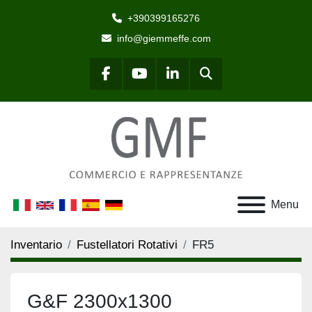
+390399165276
info@giemmeffe.com
Cerca
facebook
youtube
linkedin
Menu
Inventario
Fustellatori Rotativi
FR5
G&F 2300x1300