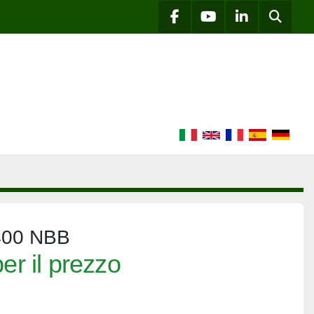
Cerca
facebook
youtube
linkedin
400 NBB
er il prezzo