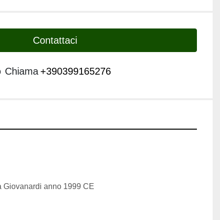
Contattaci
o
Chiama
+390399165276
va Giovanardi anno 1999 CE