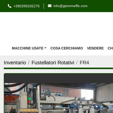
info@giemmeffe.com
+390399165276
MACCHINE USATE
COSA CERCHIAMO
VENDERE
C
Inventario
Fustellatori Rotativi
FR4