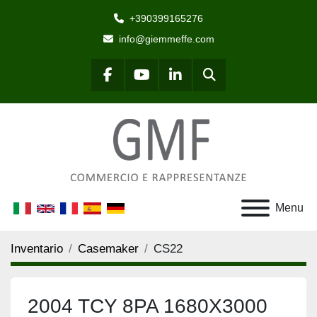
+390399165276
info@giemmeffe.com
Cerca
facebook
youtube
linkedin
Menu
Inventario
Casemaker
CS22
2004 TCY 8PA 1680X3000