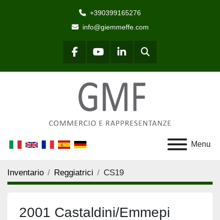
+390399165276
info@giemmeffe.com
Cerca
facebook
youtube
linkedin
Menu
Inventario
Reggiatrici
CS19
2001 Castaldini/Emmepi