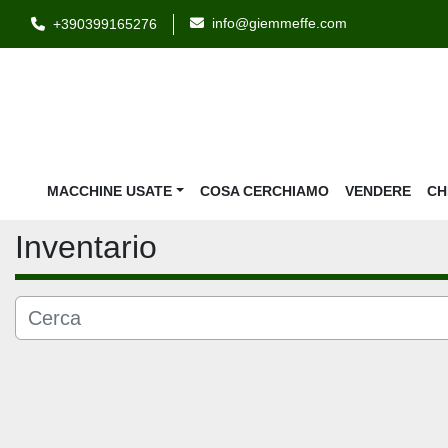
info@giemmeffe.com
+390399165276
MACCHINE USATE
COSA CERCHIAMO
VENDERE
C
Inventario